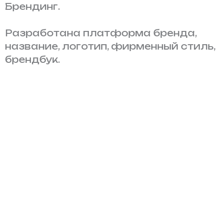
Перейти
Брендинг.
к
содержимому
Разработана платформа бренда,
название, логотип, фирменный стиль,
брендбук.